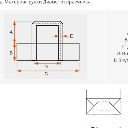
д. Материал ручки Диаметр сердечника
B
C:
D: В
E: Вну