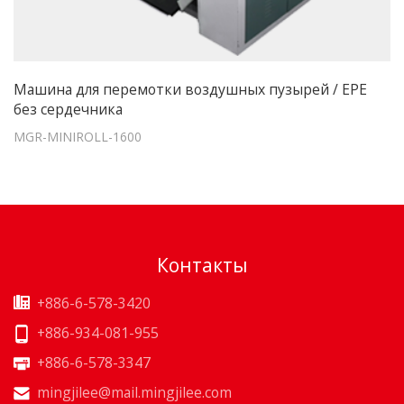
Машина для перемотки воздушных пузырей / EPE
без сердечника
MGR-MINIROLL-1600
Контакты
+886-6-578-3420
+886-934-081-955
+886-6-578-3347
mingjilee@mail.mingjilee.com