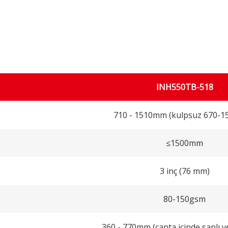
INH550TB-518
710 - 1510mm (kulpsuz 670-
≤1500mm
3 inç (76 mm)
80-150gsm
360 - 770mm (çanta içinde saplı v