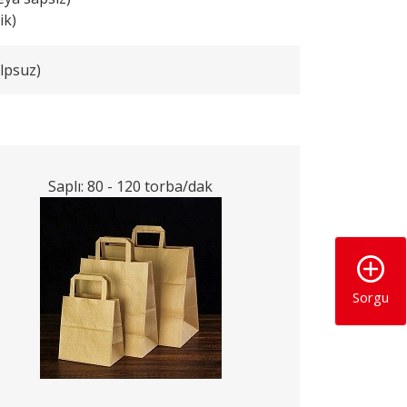
ik)
lpsuz)
Saplı: 80 - 120 torba/dak
Sorgu