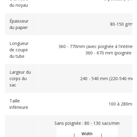
du noyau
Épaisseur
80-150 g/m²
du papier
Longueur
360 - 770mm (avec poignée à l'intérieu
de coupe
360 - 670 mm (poignée pl
du tube
Largeur du
corps du
240 - 540 mm (220-540 mm 
sac
Taille
100 à 280mm
inférieure
Sans poignée : 80 - 130 sacs/min