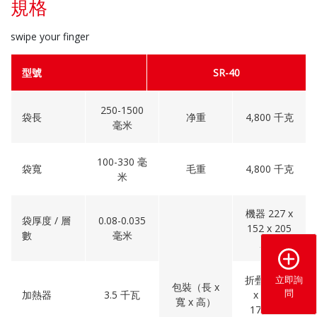
規格
swipe your finger
型號
SR-40
250-1500
袋長
净重
4,800 千克
毫米
100-330 毫
袋寬
毛重
4,800 千克
米
機器 227 x
袋厚度 / 層
0.08-0.035
152 x 205
數
毫米
厘米
立即詢
折疊機 227
包裝（長 x
問
加熱器
3.5 千瓦
x 179 x
寬 x 高）
170 厘米