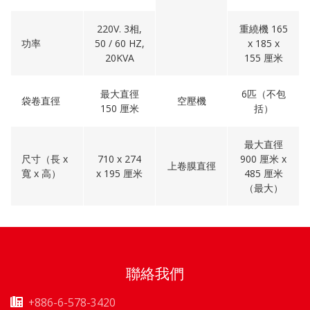
220V. 3相,
重繞機 165
功率
50 / 60 HZ,
x 185 x
20KVA
155 厘米
最大直徑
6匹（不包
袋卷直徑
空壓機
150 厘米
括）
最大直徑
尺寸（長 x
710 x 274
900 厘米 x
上卷膜直徑
寬 x 高）
x 195 厘米
485 厘米
（最大）
聯絡我們
+886-6-578-3420