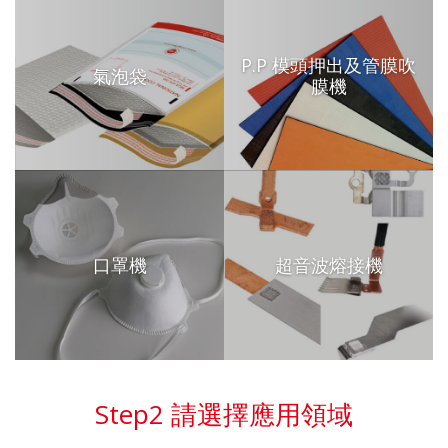
P.P 模頭押出及管膜吹
氣泡袋
膜機
口罩機
超音波熔接機
Step2 請選擇應用領域