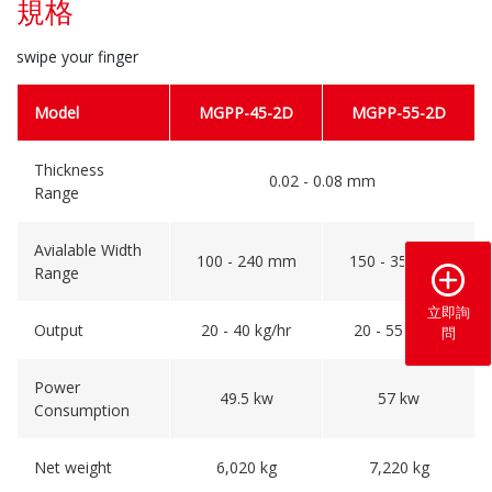
規格
swipe your finger
Model
MGPP-45-2D
MGPP-55-2D
Thickness
0.02 - 0.08 mm
Range
Avialable Width
100 - 240 mm
150 - 350 mm
Range
立即詢
Output
20 - 40 kg/hr
20 - 55 kg/hr
問
Power
49.5 kw
57 kw
Consumption
Net weight
6,020 kg
7,220 kg