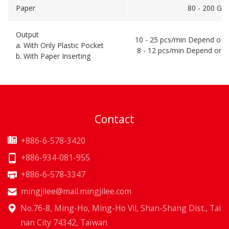
Paper
80 - 200 GS
Output
10 - 25 pcs/min Depend on 
a. With Only Plastic Pocket
8 - 12 pcs/min Depend on 
b. With Paper Inserting
Contact
+886-6-578-3420
+886-934-081-955
+886-6-578-3347
mingjilee@mail.mingjilee.com
No.76-8, Ming-Ho, Ming-Ho Vil, Shan-Shang Dist., Tai
nan City 74342, Taïwan