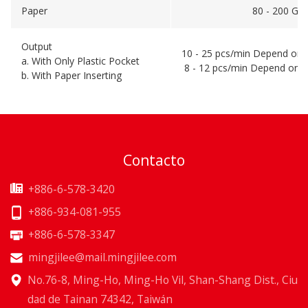
Paper
80 - 200 GS
Output
10 - 25 pcs/min Depend on 
a. With Only Plastic Pocket
8 - 12 pcs/min Depend on 
b. With Paper Inserting
Contacto
+886-6-578-3420
+886-934-081-955
+886-6-578-3347
mingjilee@mail.mingjilee.com
No.76-8, Ming-Ho, Ming-Ho Vil, Shan-Shang Dist., Ciu
dad de Tainan 74342, Taiwán