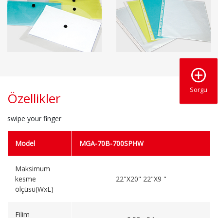
Sorgu
Özellikler
swipe your finger
Model
MGA-70B-700SPHW
Maksimum
kesme
22"X20" 22"X9 "
ölçüsü(WxL)
Filim