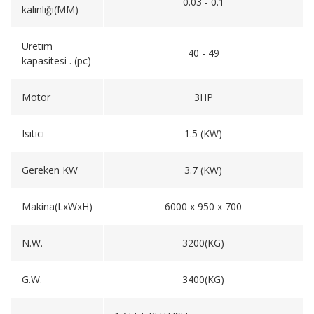
0.03 - 0.1
kalınlığı(MM)
Üretim
40 - 49
kapasitesi . (pc)
Motor
3HP
Isıtıcı
1.5 (KW)
Gereken KW
3.7 (KW)
Makina(LxWxH)
6000 x 950 x 700
N.W.
3200(KG)
G.W.
3400(KG)