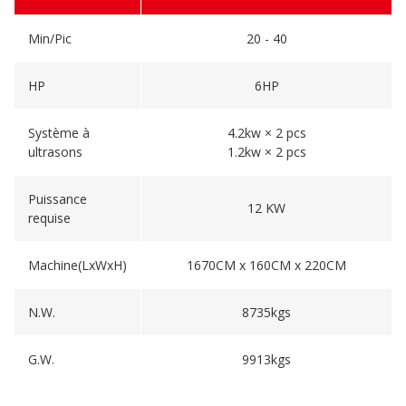
Min/Pic
20 - 40
HP
6HP
Système à
4.2kw × 2 pcs
ultrasons
1.2kw × 2 pcs
Puissance
12 KW
requise
Machine(LxWxH)
1670CM x 160CM x 220CM
N.W.
8735kgs
G.W.
9913kgs