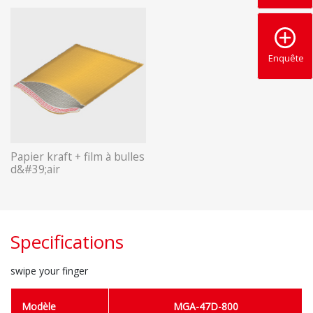
Enquête
Papier kraft + film à bulles
d&#39;air
Specifications
swipe your finger
Modèle
MGA-47D-800