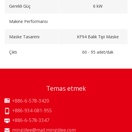
Gerekli Güç
6 kW
Makine Performansı
Maske Tasarımı
KF94 Balık Tipi Maske
Çıktı
60 - 95 adet/dak
Temas etmek
+886-6-578-3420
+886-934-081-955
+886-6-578-3347
mingjilee@mail.mingjilee.com