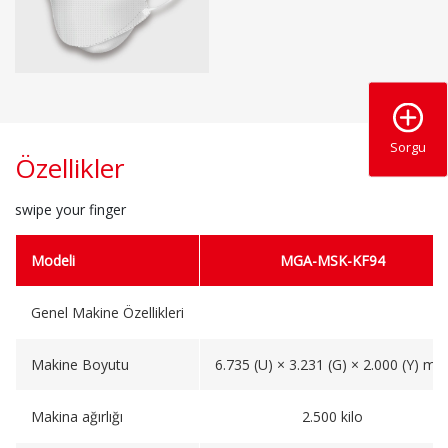
Sorgu
Özellikler
swipe your finger
Modeli
MGA-MSK-KF94
Genel Makine Özellikleri
Makine Boyutu
6.735 (U) × 3.231 (G) × 2.000 (Y) m
Makina ağırlığı
2.500 kilo