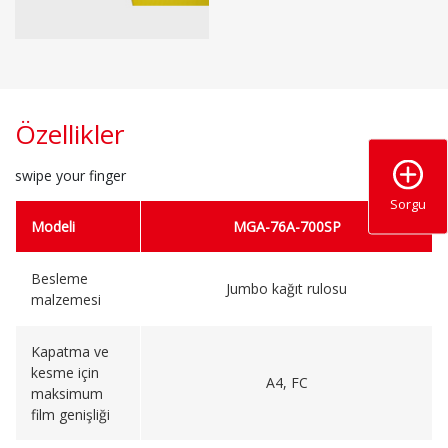
Özellikler
swipe your finger
Sorgu
Modeli
MGA-76A-700SP
Besleme
Jumbo kağıt rulosu
malzemesi
Kapatma ve
kesme için
A4, FC
maksimum
film genişliği