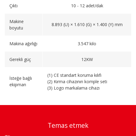
Çıktı
10 - 12 adet/dak
Makine
8.893 (U) × 1.610 (G) × 1.400 (Y) mm
boyutu
Makina ağırlığı
3.547 kilo
Gerekli güç
12KW
(1) CE standart koruma kılıfı
İsteğe bağlı
(2) Kırma cihazının komple seti
ekipman
(3) Logo markalama cihazı
Temas etmek