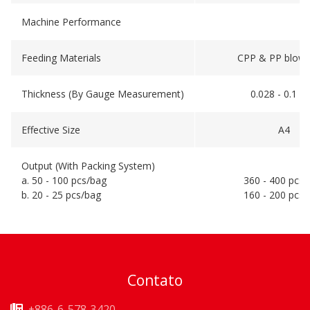
Machine Performance
Feeding Materials
CPP & PP blown
Thickness (By Gauge Measurement)
0.028 - 0.1 
Effective Size
A4
Output (With Packing System)
a. 50 - 100 pcs/bag
360 - 400 pcs/
b. 20 - 25 pcs/bag
160 - 200 pcs/
Contato
+886-6-578-3420