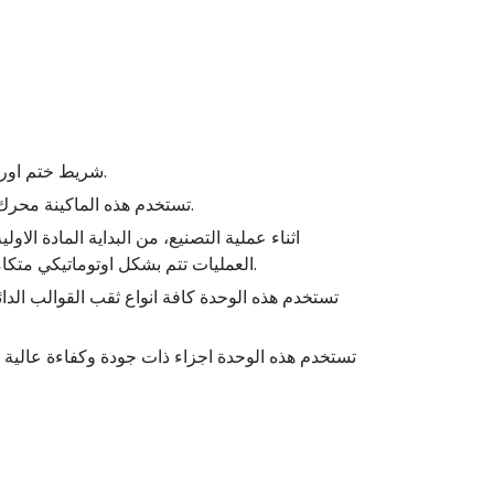
التصميم: مزودة بجهاز تحديد حواف موضعي E.P.C.، شريط ختم اوراق اولي ساخن، مثقاب قابل للتغيير ومجمع متبادل علوي وسفلي.
تستخدم هذه الماكينة محرك سيرفو اوتوماتيكي محوسب للتحكم بالطول وسهولة العمل، توافق مواصفات المنتج، شكل خارجي جيد وجودة عالية.
اثناء عملية التصنيع، من البداية المادة الاول
العمليات تتم بشكل اوتوماتيكي متكامل، ولا يوجد هناك اي حاجة للعمالة وذلك من أجل تسريع زيادة الانتاج، حفظ كلفة الانتاج، وللتحديث والقدرة المنافسة.
تستخدم هذه الوحدة كافة انواع ثقب القوالب الدا
تستخدم هذه الوحدة اجزاء ذات جودة وكفاءة عالية 