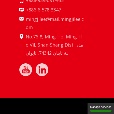
+886-934-081-955
+886-6-578-3347
mingjilee@mail.mingjilee.c
om
No.76-8, Ming-Ho, Ming-H
o Vil, Shan-Shang Dist., مدي
نة تاينان 74342, تايوان
Manage services