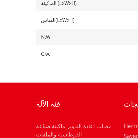
الماكينة (LxWxH)
القياس(LxWxH)
N.W.
G.w.
تجات
فئة الآلة
Herr
معدات اعادة التدوير ماكينة صناعة
القرطاسية والملفات
Save