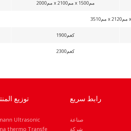
2000مم x 2100مم x 1500مم
1900كغم
2300كغم
رابط سريع
توزيع المن
صناعة
mann Ultrasonic
شركة
ma thermo Transfe