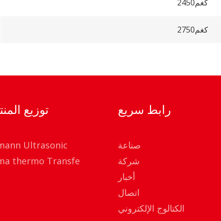
2450كغم
2750كغم
رابط سريع
توزيع المن
صناعة
mann Ultrasonic
شركة
ma thermo Transfe
أخبار
اتصال
الكتالوج الإلكتروني