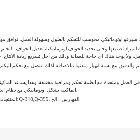
ية المراد تصنيعها وحتى تحديد الحواف اوتوماتيكيا، تعديل الحواف ، الختم ا
ئم والدقيق مع نسبة انهيار متدنية ،بالاضافة لذلك، تتصل مع تحكم الي
في العمل ومتحدة مع انظمة تحكم ومراقبة مختلفة. وهذا يساعد الماك
الماكينة بشكل اوتوماتيكي مع نظام انذار وذلك لتجنب اتلاف الموادة ولحماية الماكينة.
المنتجات الاساسية: E-310,E-355، المنتجات الاختيارية: Q-310,Q-355، الفهارس .. الخ.