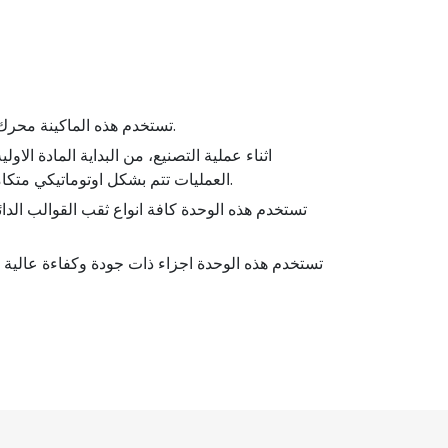
تستخدم هذه الماكينة محرك سيرفو اوتوماتيكي محوسب للتحكم بالطول وسهولة العمل، توافق مواصفات المنتج، شكل خارجي جيد وجودة عالية.
اثناء عملية التصنيع، من البداية المادة الاول
العمليات تتم بشكل اوتوماتيكي متكامل، ولا يوجد هناك اي حاجة للعمالة وذلك من أجل تسريع زيادة الانتاج، حفظ كلفة الانتاج، وللتحديث والقدرة المنافسة.
تستخدم هذه الوحدة كافة انواع ثقب القوالب الدا
تستخدم هذه الوحدة اجزاء ذات جودة وكفاءة عالية 