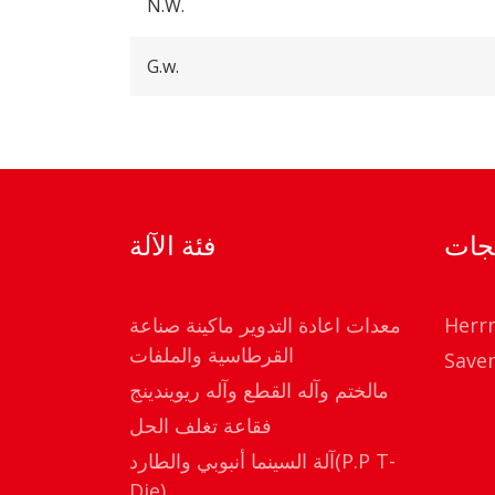
N.W.
G.w.
تجات
فئة الآلة
Herr
معدات اعادة التدوير ماكينة صناعة
القرطاسية والملفات
Save
مالختم وآله القطع وآله ريويندينج
فقاعة تغلف الحل
آلة السينما أنبوبي والطارد(P.P T-
Die)